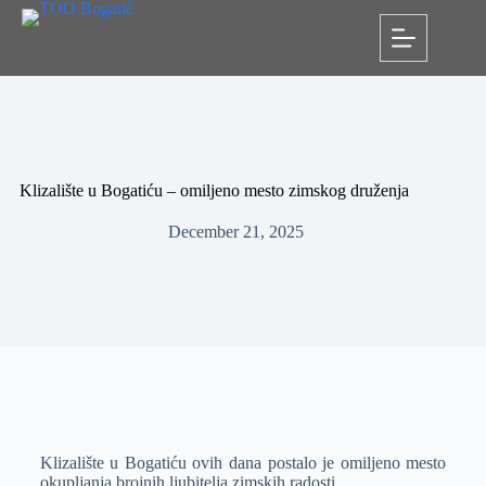
Klizalište u Bogatiću – omiljeno mesto zimskog druženja
December 21, 2025
Klizalište u Bogatiću ovih dana postalo je omiljeno mesto
okupljanja brojnih ljubitelja zimskih radosti.