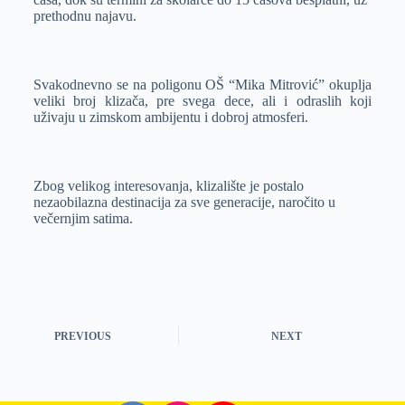
prethodnu najavu.
Svakodnevno se na poligonu OŠ “Mika Mitrović” okuplja
veliki broj klizača, pre svega dece, ali i odraslih koji
uživaju u zimskom ambijentu i dobroj atmosferi.
Zbog velikog interesovanja, klizalište je postalo
nezaobilazna destinacija za sve generacije, naročito u
večernjim satima.
PREVIOUS
NEXT