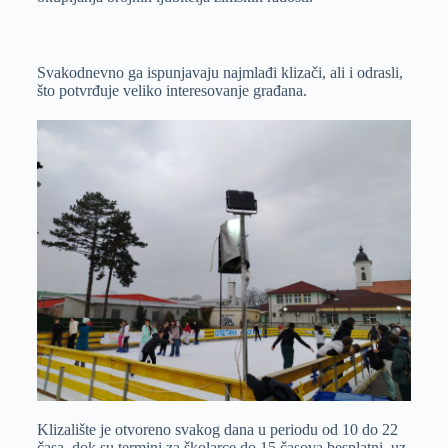
Svakodnevno ga ispunjavaju najmlađi klizači, ali i odrasli,
što potvrđuje veliko interesovanje građana.
Klizalište je otvoreno svakog dana u periodu od 10 do 22
časa, dok su termini za školarce do 15 časova besplatni, uz