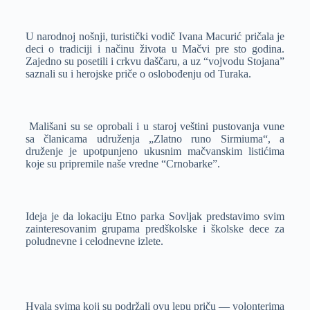
U narodnoj nošnji, turistički vodič Ivana Macurić pričala je
deci o tradiciji i načinu života u Mačvi pre sto godina.
Zajedno su posetili i crkvu daščaru, a uz “vojvodu Stojana”
saznali su i herojske priče o oslobođenju od Turaka.
Mališani su se oprobali i u staroj veštini pustovanja vune
sa članicama udruženja „Zlatno runo Sirmiuma“, a
druženje je upotpunjeno ukusnim mačvanskim listićima
koje su pripremile naše vredne “Crnobarke”.
Ideja je da lokaciju Etno parka Sovljak predstavimo svim
zainteresovanim grupama predškolske i školske dece za
poludnevne i celodnevne izlete.
Hvala svima koji su podržali ovu lepu priču — volonterima