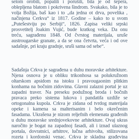
selom orobili, popalili i porušili, bila je od šepera,
oblepljena blatom i pokrivena šindrom. Svakako, bila je to
volja Božija, baš kao i to „da jedna ot drva, povelika ,
načinjena Cerkva“ iz 1817. Godine – kako to u svom
„Putešestviju po Serbiji“, 1826. Zapisa veliki srpski
prosvetitelj Joakim Vujić, bude kratkog veka. Da onu
treću, sagrađenu 1848. Od čvrstog materijala, uruše
austrougarske granate, a da se ona četvrta, veća i od ove
sadašnje, pri kraju gradnje, sruši sama od sebe“.
Sadašnja Crkva je sagrađena u duhu moravske arhitekture.
Njena osnova je u obliku trikonhosa sa polukružnom
oltarskom apsidom na istoku i pravougaonim plitkim
konhama na bočnim zidovima. Glavni zalazni portal je uz
zapadni traver. Na preseku podužnog broda i bočnih
pravaca preko sistema lukova i pandatifa uzdiže se
ortogonalna kupola. Crkva je zidana od tvrdog materijala
opeke i kamena sa malterisanim i belo okrečenim
fasadama. Ukrašena je nizom reljefnih elemenata građenih
u duhu moravske srednjovekovne arhitekture. Ovaj ukras
naročito je bogat na zapadnoj fasadi, ali i iznad ulaznog
portala, dovratnici, arhitrov, lučna arhivolta, stilizovana
rozeta i kordonski venac. Crkva je skladna građevina