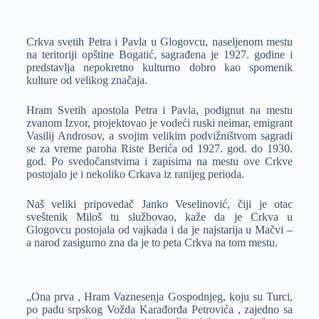
Crkva svetih Petra i Pavla u Glogovcu, naseljenom mestu
na teritoriji opštine Bogatić, sagrađena je 1927. godine i
predstavlja nepokretno kulturno dobro kao spomenik
kulture od velikog značaja.
Hram Svetih apostola Petra i Pavla, podignut na mestu
zvanom Izvor, projektovao je vodeći ruski neimar, emigrant
Vasilij Androsov, a svojim velikim podvižništvom sagradi
se za vreme paroha Riste Berića od 1927. god. do 1930.
god. Po svedočanstvima i zapisima na mestu ove Crkve
postojalo je i nekoliko Crkava iz ranijeg perioda.
Naš veliki pripovedač Janko Veselinović, čiji je otac
sveštenik Miloš tu službovao, kaže da je Crkva u
Glogovcu postojala od vajkada i da je najstarija u Mačvi –
a narod zasigurno zna da je to peta Crkva na tom mestu.
„Ona prva , Hram Vaznesenja Gospodnjeg, koju su Turci,
po padu srpskog Vožda Karađorđa Petrovića , zajedno sa